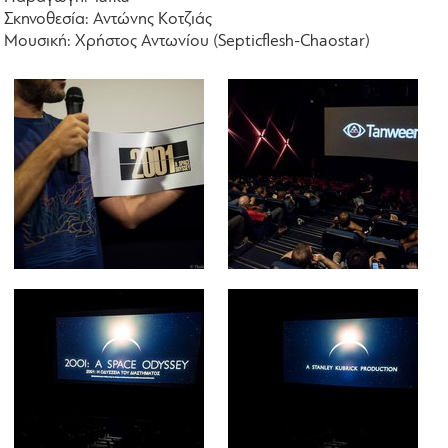
Σκηνοθεσία: Αντώνης Κοτζιάς
Μουσική: Χρήστος Αντωνίου (Septicflesh-Chaostar)