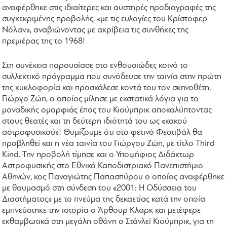
αναφέρθηκε στις ιδιαίτερες και αυστηρές προδιαγραφές της
συγκεκριμένης προβολής, «με τις ευλογίες του Κρίστοφερ
Νόλαν», αναβιώνοντας με ακρίβεια τις συνθήκες της
πρεμιέρας της το 1968!
Στη συνέχεια παρουσίασε στο ενθουσιώδες κοινό το
συλλεκτικό πρόγραμμα που συνόδευσε την ταινία στην πρώτη
της κυκλοφορία και προσκάλεσε κοντά του τον σκηνοθέτη,
Γιώργο Ζώη, ο οποίος μίλησε με εκστατικά λόγια για το
μοναδικής ομορφιάς έπος του Κιούμπρικ αποκαλύπτοντας
στους θεατές και τη δεύτερη ιδιότητά του ως «κακού
αστροφυσικού»! Θυμίζουμε ότι στο φετινό Φεστιβάλ θα
προβληθεί και η νέα ταινία του Γιώργου Ζώη, με τίτλο Third
Kind. Την προβολή τίμησε και ο Υποψήφιος Διδάκτωρ
Αστροφυσικής στο Εθνικό Καποδιστριακό Πανεπιστήμιο
Αθηνών, κος Παναγιώτης Παπασπύρου ο οποίος αναφέρθηκε
με θαυμασμό στη σύνδεση του «2001: Η Οδύσσεια του
Διαστήματος» με το πνεύμα της δεκαετίας κατά την οποία
εμπνεύστηκε την ιστορία ο Άρθουρ Κλαρκ και μετέφερε
εκθαμβωτικά στη μεγάλη οθόνη ο Στάνλεϊ Κιούμπρικ, για τη