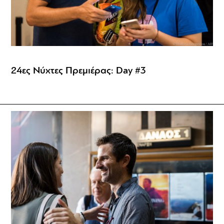
24ες Νύχτες Πρεμιέρας: Day #3