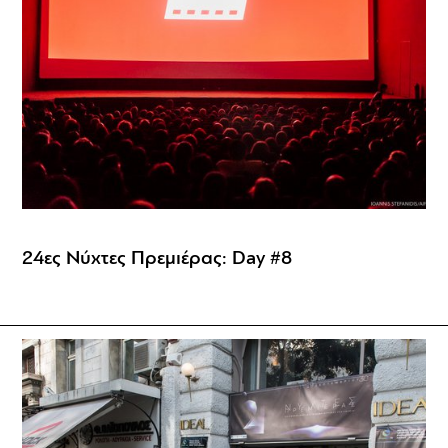
24ες Νύχτες Πρεμιέρας: Day #8