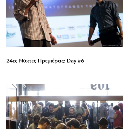
24ες Νύχτες Πρεμιέρας: Day #6