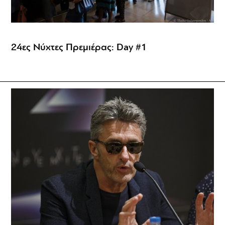
24ες Νύχτες Πρεμιέρας: Day #1