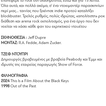
επανέφερε το rock στη διασημότητα, έστω και για 15 λεπτά.
Όλα αυτά, και πολλά ακόμα, σ’ ένα ντοκιμαντέρ παρασκηνίων
περί μιας… ταινίας που ξεκίνησε indie προτού καταλήξει
blockbuster. Τρελός ρυθμός, πολύς ιδρώτας, «απολίτιστη» ροκ
διάθεση και arena rock εκπολιτισμός, για ένα έργο που δεν
νοείται να χάσει κάθε φαν του εκρηκτικού ντουέτου
ΣΚΗΝΟΘΕΣΙΑ :
Jeff Dupre
ΜΟΝΤΑΖ:
R.A. Fedde, Adam Zucker.
ΤΖΕΦ ΝΤΟΥΠΡΙ
Δημιουργός βραβευμένος με βραβεία Peabody και Έμμι και
ιδρυτής της εταιρείας παραγωγής Show of Force.
ΦΙΛΜΟΓΡΑΦΙΑ
2024
This Is a Film About the Black Keys
1998
Out of the Past