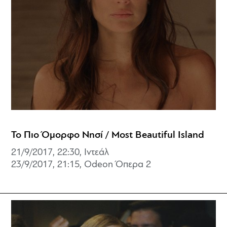
Το Πιο Όμορφο Νησί / Most Beautiful Island
21/9/2017, 22:30, Ιντεάλ
23/9/2017, 21:15, Odeon Όπερα 2