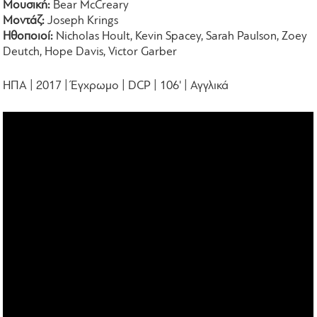
Μουσική:
Bear McCreary
Μοντάζ:
Joseph Krings
Ηθοποιοί:
Nicholas Hoult, Kevin Spacey, Sarah Paulson, Zoey
Deutch, Hope Davis, Victor Garber
ΗΠΑ | 2017 | Έγχρωμο | DCP | 106' | Αγγλικά