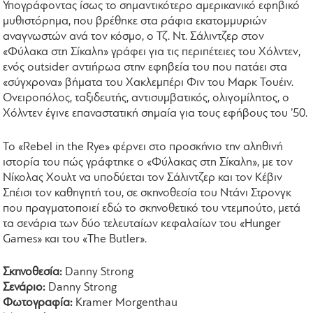
Υπογράφοντας ίσως το σημαντικότερο αμερικανικό εφηβικό
μυθιστόρημα, που βρέθηκε στα ράφια εκατομμυριών
αναγνωστών ανά τον κόσμο, ο Τζ. Ντ. Σάλιντζερ στον
«Φύλακα στη Σίκαλη» γράφει για τις περιπέτειες του Χόλντεν,
ενός outsider αντιήρωα στην εφηβεία του που πατάει στα
«σύγχρονα» βήματα του Χακλεμπέρι Φιν του Μαρκ Τουέιν.
Ονειροπόλος, ταξιδευτής, αντισυμβατικός, ολιγομίλητος, ο
Χόλντεν έγινε επαναστατική σημαία για τους εφήβους του ’50.
Το «Rebel in the Rye» φέρνει στο προσκήνιο την αληθινή
ιστορία του πώς γράφτηκε ο «Φύλακας στη Σίκαλη», με τον
Νίκολας Χουλτ να υποδύεται τον Σάλιντζερ και τον Κέβιν
Σπέισι τον καθηγητή του, σε σκηνοθεσία του Ντάνι Στρονγκ
που πραγματοποιεί εδώ το σκηνοθετικό του ντεμπούτο, μετά
τα σενάρια των δύο τελευταίων κεφαλαίων του «Hunger
Games» και του «The Butler».
Σκηνοθεσία:
Danny Strong
Σενάριο:
Danny Strong
Φωτογραφία:
Kramer Morgenthau