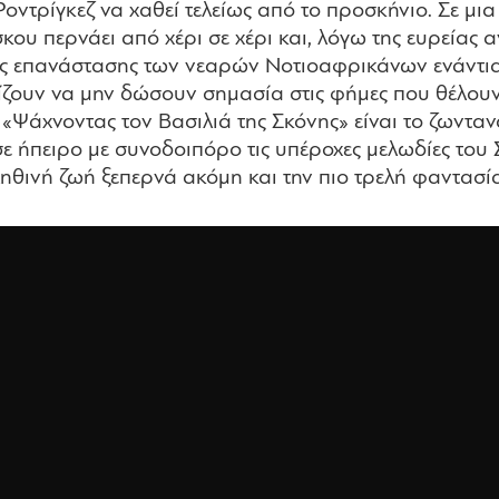
ντρίγκεζ να χαθεί τελείως από το προσκήνιο. Σε μια
ου περνάει από χέρι σε χέρι και, λόγω της ευρείας 
 της επανάστασης των νεαρών Νοτιοαφρικάνων ενάντια
ζουν να μην δώσουν σημασία στις φήμες που θέλουν 
ο «Ψάχνοντας τον Βασιλιά της Σκόνης» είναι το ζωντα
 ήπειρο με συνοδοιπόρο τις υπέροχες μελωδίες του Σί
ηθινή ζωή ξεπερνά ακόμη και την πιο τρελή φαντασία