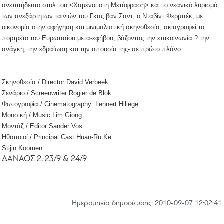
ανεπιτήδευτο στυλ του <Χαμένοι στη Μετάφραση> και το νεανικό λυρισμό
των ανεξάρτητων ταινιών του Γκας βαν Σαντ, ο Νταβίντ Φερμπέκ, με
οικονομία στην αφήγηση και μινιμαλιστική σκηνοθεσία, σκιαγραφεί το
πορτρέτο του Ευρωπαίου μετα-εφήβου, βάζοντας την επικοινωνία ? την
ανάγκη, την εδραίωση και την απουσία της- σε πρώτο πλάνο.
Σκηνοθεσία / Director:David Verbeek
Σενάριο / Screenwriter:Rogier de Blok
Φωτογραφία / Cinematography: Lennert Hillege
Μουσική / Music:Lim Giong
Μοντάζ / Editor:Sander Vos
Ηθοποιοί / Principal Cast:Huan-Ru Ke
Stijin Koomen
ΔΑΝΑΟΣ 2, 23/9 & 24/9
Hμερομηνία δημοσίευσης: 2010-09-07 12:02:41