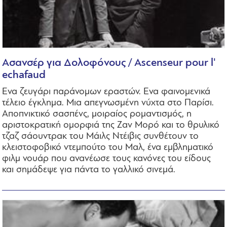
Ασανσέρ για Δολοφόνους / Ascenseur pour l'
echafaud
Ενα ζευγάρι παράνομων εραστών. Ενα φαινομενικά
τέλειο έγκλημα. Μια απεγνωσμένη νύχτα στο Παρίσι.
Αποπνικτικό σασπένς, μοιραίος ρομαντισμός, η
αριστοκρατική ομορφιά της Ζαν Μορό και το θρυλικό
τζαζ σάουντρακ του Μάιλς Ντέιβις συνθέτουν το
κλειστοφοβικό ντεμπούτο του Μαλ, ένα εμβληματικό
φιλμ νουάρ που ανανέωσε τους κανόνες του είδους
και σημάδεψε για πάντα το γαλλικό σινεμά.