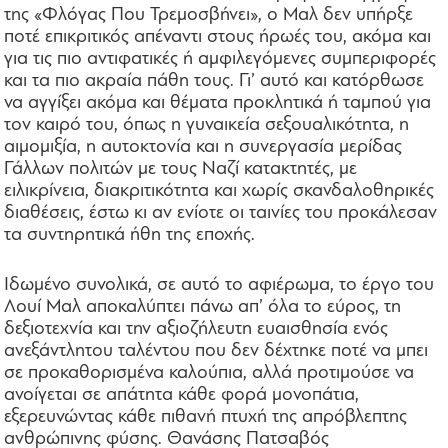
της «Φλόγας Που Τρεμοσβήνει», ο Μαλ δεν υπήρξε
ποτέ επικριτικός απέναντι στους ήρωές του, ακόμα και
για τις πιο αντιφατικές ή αμφιλεγόμενες συμπεριφορές
και τα πιο ακραία πάθη τους. Γι’ αυτό και κατόρθωσε
να αγγίξει ακόμα και θέματα προκλητικά ή ταμπού για
τον καιρό του, όπως η γυναικεία σεξουαλικότητα, η
αιμομιξία, η αυτοκτονία και η συνεργασία μερίδας
Γάλλων πολιτών με τους Ναζί κατακτητές, με
ειλικρίνεια, διακριτικότητα και χωρίς σκανδαλοθηρικές
διαθέσεις, έστω κι αν ενίοτε οι ταινίες του προκάλεσαν
τα συντηρητικά ήθη της εποχής.
Ιδωμένο συνολικά, σε αυτό το αφιέρωμα, το έργο του
Λουί Μαλ αποκαλύπτει πάνω απ’ όλα το εύρος, τη
δεξιοτεχνία και την αξιοζήλευτη ευαισθησία ενός
ανεξάντλητου ταλέντου που δεν δέχτηκε ποτέ να μπει
σε προκαθορισμένα καλούπια, αλλά προτιμούσε να
ανοίγεται σε απάτητα κάθε φορά μονοπάτια,
εξερευνώντας κάθε πιθανή πτυχή της απρόβλεπτης
ανθρώπινης φύσης. Θανάσης Πατσαβός