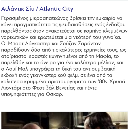
Ατλάντικ Σίτι / Atlantic City
Γερασμένος μικροαπατεώνας βρίσκει την ευκαιρία να
κάνει πραγματικότητα τις ψευδαισθήσεις ενός ένδοξου
παρελθόντος όταν ανακατεύεται σε κομπίνα κλεμμένων
ναρκωτικών και ερωτεύεται μια νεότερή του γυναίκα.
Οι Μπαρτ Λάνκαστερ και Σούζαν Σαράντον
παραδίδουν δύο από τις καλύτερες ερμηνείες τους, ως
αταίριαστοι εραστές κυνηγημένοι από τη Μαφία, το
παρελθόν και το όνειρο για ένα καλύτερο μέλλον, και
ο Λουί Μαλ υπογράφει τη δική του αντισυμβατική
εκδοχή ενός γκανγκστερικού φιλμ, σε ένα από τα
καλύτερα κρυμμένα αριστουργήματα των '80s. Χρυσό
Λιοντάρι στο Φεστιβάλ Βενετίας και πέντε
υποψηφιότητες για Οσκαρ.