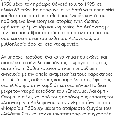
1956 μέχρι τον πρόωρο θάνατό του, το 1995, σε
ηλικία 63 ετών, θα αποφύγει συνειδητά να τυποποιηθεί
και θα καταπιαστεί με καθετί που ένιωθε κοντά του:
παθιασμένα love story και ιστορίες ενηλικίωσης,
δράματα, φιλμ νουάρ και κωμωδίες, δουλεύοντας με
τον ίδιο ασυμβίβαστο τρόπο τόσο στην πατρίδα του
όσο και στην αντίπερα όχθη του Ατλαντικού, στη
μυθοπλασία όσο και στο ντοκιμαντέρ.
Αν υπάρχει, ωστόσο, ένα κοινό νήμα που ενώνει και
διατρέχει το σύνολο σχεδόν της φιλμογραφίας του,
αυτό είναι η βαθιά κατανόηση και η υπαρξιακή
ανησυχία με την οποία αντιμετωπίζει τους χαρακτήρες
του. Από τους ατίθασους και απρόβλεπτους έφηβους
στο «Φύσημα στην Καρδιά» και στο «Αντίο Παιδιά»
μέχρι τον νεαρό καταδότη του «Επώνυμο: Λακόμπ -
Oνομα: Λισιέν», και από τους παράνομους εραστές του
«Ασανσέρ για Δολοφόνους», των «Εραστών» και του
«Μοιραίου Πάθους» μέχρι το αταίριαστο ζευγάρι του
«Ατλάντικ Σίτι» και τον αυτοκαταστροφικό συγγραφέα