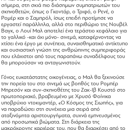
σήμερα, στη σκιά πιο διάσημων συμπατριωτών του
σκηνοθετών, όπως ο Γκοντάρ, ο Τριφό, ο Ρενέ, ο
Ρομέρ και ο Σαμπρόλ, ίσως επειδή προτίμησε να
εργαστεί παράλληλα, αλλά στο περιθώριο της Νουβέλ
Βαγκ, ο Λουί Μαλ αποτελεί ένα τεράστιο κεφάλαιο για
το γαλλικό -και όχι μόνο- σινεμά, καταφέρνοντας να
χτίσει ένα έργο με συνέπεια, συναισθηματικό αντίκτυπο
και ουσιαστική γνώση της ανθρώπινης συμπεριφοράς
που ελάχιστοι από τους παραπάνω συναδέλφους του
θα μπορούσαν να ανταγωνιστούν.
Γόνος ευκατάστατης οικογένειας, ο Μαλ θα ξεκινούσε
την πορεία του στο σινεμά ως βοηθός του Ρομπέρ
Μπρεσόν και συν-σκηνοθέτης του Ζακ-Ιβ Κουστό στο
πρωτοποριακό, βραβευμένο με Χρυσό Φοίνικα
υποβρύχιο ντοκιμαντέρ, «Ο Κόσμος της Σιωπής», για
να παραδώσει στη συνέχεια μια σειρά από
αταξινόμητα αριστουργήματα, συχνά εμπνευσμένος
από προσωπικά βιώματα. Στη διάρκεια της
μακρόχρονης καριέρας του, που θα διαρκέσει από το