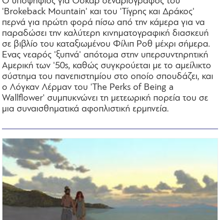
Ο υποψήφιος για Oσκαρ σεναριογράφος του
'Brokeback Mountain' και του 'Τίγρης και Δράκος'
περνά για πρώτη φορά πίσω από την κάμερα για να
παραδώσει την καλύτερη κινηματογραφική διασκευή
σε βιβλίο του καταξιωμένου Φίλιπ Ροθ μέχρι σήμερα.
Ενας νεαρός 'ξυπνά' απότομα στην υπερσυντηρητική
Αμερική των '50s, καθώς συγκρούεται με το αμείλικτο
σύστημα του πανεπιστημίου στο οποίο σπουδάζει, και
ο Λόγκαν Λέρμαν του 'The Perks of Being a
Wallflower' συμπυκνώνει τη μετεωρική πορεία του σε
μια συναισθηματικά αφοπλιστική ερμηνεία.