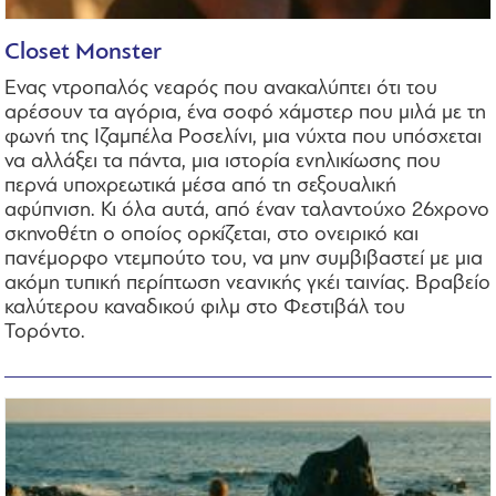
Closet Monster
Ενας ντροπαλός νεαρός που ανακαλύπτει ότι του
αρέσουν τα αγόρια, ένα σοφό χάμστερ που μιλά με τη
φωνή της Ιζαμπέλα Ροσελίνι, μια νύχτα που υπόσχεται
να αλλάξει τα πάντα, μια ιστορία ενηλικίωσης που
περνά υποχρεωτικά μέσα από τη σεξουαλική
αφύπνιση. Κι όλα αυτά, από έναν ταλαντούχο 26χρονο
σκηνοθέτη ο οποίος ορκίζεται, στο ονειρικό και
πανέμορφο ντεμπούτο του, να μην συμβιβαστεί με μια
ακόμη τυπική περίπτωση νεανικής γκέι ταινίας. Βραβείο
καλύτερου καναδικού φιλμ στο Φεστιβάλ του
Τορόντο.