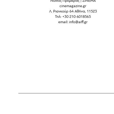
Νύχτες Πρεμιέρας | ΣΙΝΕΜΑ
cinemagazine.gr
Λ. Ριανκούρ 64 Αθήνα, 11523
Τηλ: +30 210 6018565
email:
info@aiff.gr