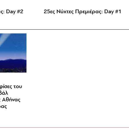
ς: Day #2
25ες Νύχτες Πρεμιέρας: Day #1
φίσες του
βάλ
ς Αθήνας
ρας