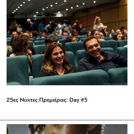
25ες Νύχτες Πρεμιέρας: Day #5