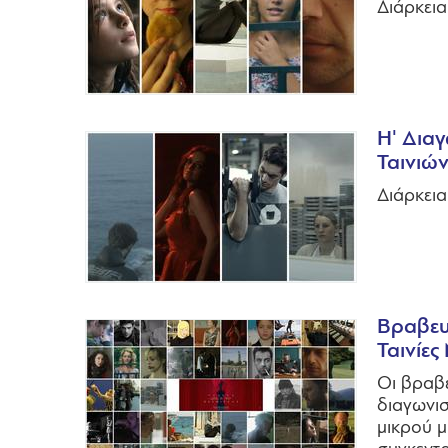
Διάρκεια
Η' Διαγ
Ταινιώ
Διάρκεια
Βραβευ
Ταινίε
Οι βραβε
διαγωνισ
μικρού μ