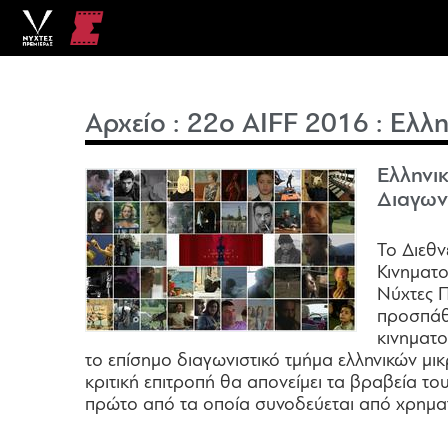
Αρχείο
:
22o AIFF 2016
:
Ελλη
Ελληνικ
Διαγων
Το Διεθν
Κινηματ
Νύχτες Π
προσπάθ
κινηματ
το επίσημο διαγωνιστικό τμήμα ελληνικών μικ
κριτική επιτροπή θα απονείμει τα βραβεία το
πρώτο από τα οποία συνοδεύεται από χρημα