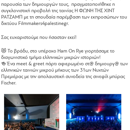
παρουσία των δημιουργών τους, πραγματοποιήθηκε η
συγκλονιστική προβολή της ταινίας Η ΦΩΝΗ ΤΗΣ ΧΙΝΤ
ΡΑΤΖΑΜΠ με τη σπουδαία παρέμβαση των εκπροσώπων του
δικτύου Filmmakers4palestinegr.
Σας ευχαριστούμε που ήσασταν εκεί!
😻 Το βράδυ, στο υπέροχο Ham On Rye γιορτάσαμε το
διαγωνιστικό τμήμα ελληνικών μικρών ιστοριών!
🍻 Ένα meet & greet πάρτι αφιερωμένο στ@ δημιουργ@ των
ελληνικών ταινιών μικρού μήκους των 31ων Νυχτών
Πρεμιέρας με την απολαυστική συνοδεία της σινεφίλ μπύρας
Fischer.