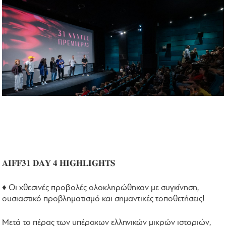
𝐀𝐈𝐅𝐅𝟑𝟏 𝐃𝐀𝐘 𝟒 𝐇𝐈𝐆𝐇𝐋𝐈𝐆𝐇𝐓𝐒
♦️ Οι χθεσινές προβολές ολοκληρώθηκαν με συγκίνηση,
ουσιαστικό προβληματισμό και σημαντικές τοποθετήσεις!
Μετά το πέρας των υπέροχων ελληνικών μικρών ιστοριών,