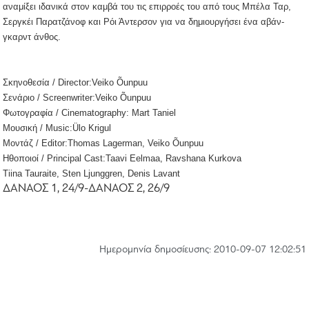
αναμίξει ιδανικά στον καμβά του τις επιρροές του από τους Μπέλα Ταρ,
Σεργκέι Παρατζάνοφ και Ρόι Άντερσον για να δημιουργήσει ένα αβάν-
γκαρντ άνθος.
Σκηνοθεσία / Director:Veiko Õunpuu
Σενάριο / Screenwriter:Veiko Õunpuu
Φωτογραφία / Cinematography: Mart Taniel
Μουσική / Music:Ülo Krigul
Μοντάζ / Editor:Thomas Lagerman, Veiko Õunpuu
Ηθοποιοί / Principal Cast:Taavi Eelmaa, Ravshana Kurkova
Tiina Tauraite, Sten Ljunggren, Denis Lavant
ΔΑΝΑΟΣ 1, 24/9-ΔΑΝΑΟΣ 2, 26/9
Hμερομηνία δημοσίευσης: 2010-09-07 12:02:51