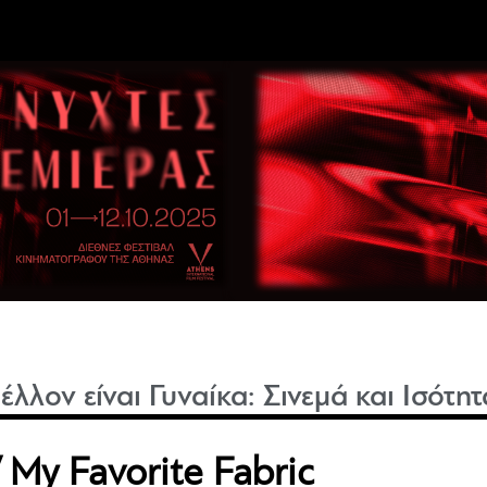
έλλον είναι Γυναίκα: Σινεμά και Ισότητ
My Favorite Fabric