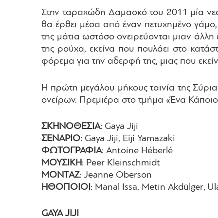
Στην ταραχώδη Δαμασκό του 2011 μία νεαρ
θα έρθει μέσα από έναν πετυχημένο γάμο, 
της μάτια ωστόσο ονειρεύονται μιαν άλλη
της ρούχα, εκείνα που πουλάει στο κατάστ
φόρεμα για την αδερφή της, μιας που εκεί
Η πρώτη μεγάλου μήκους ταινία της Σύριας
ονείρων. Πρεμιέρα στο τμήμα «Ένα Κάποιο
ΣΚΗΝΟΘΕΣΙΑ
: Gaya Jiji
ΣΕΝΑΡΙΟ
: Gaya Jiji, Eiji Yamazaki
ΦΩΤΟΓΡΑΦΙΑ
: Antoine Héberlé
ΜΟΥΣΙΚΗ
: Peer Kleinschmidt
ΜΟΝΤΑΖ
: Jeanne Oberson
ΗΘΟΠΟΙΟΙ
: Manal Issa, Metin Akdülger, U
GAYA JIJI