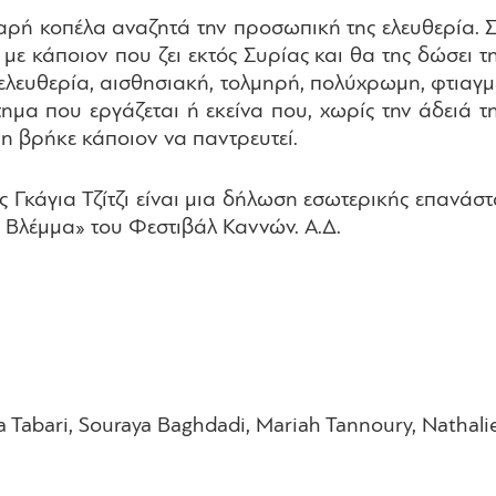
ή κοπέλα αναζητά την προσωπική της ελευθερία. Στ
με κάποιον που ζει εκτός Συρίας και θα της δώσει τη
 ελευθερία, αισθησιακή, τολμηρή, πολύχρωμη, φτια
ημα που εργάζεται ή εκείνα που, χωρίς την άδειά τη
νη βρήκε κάποιον να παντρευτεί.
 Γκάγια Τζίτζι είναι μια δήλωση εσωτερικής επανάστ
 Βλέμμα» του Φεστιβάλ Καννών. Α.Δ.
la Tabari, Souraya Baghdadi, Mariah Tannoury, Nathali