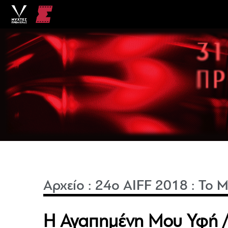
Αρχείο
:
24o AIFF 2018
:
Το Μ
Η Αγαπημένη Μου Υφή / 