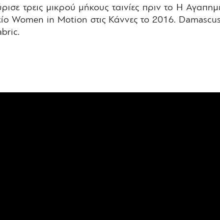
 γύρισε τρεις μικρού μήκους ταινίες πριν το Η Aγαπ
ο Women in Motion στις Κάννες το 2016. Damascus-b
abric.