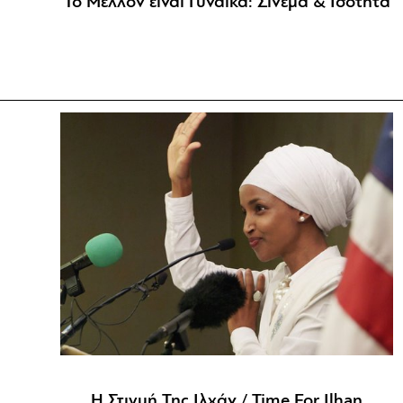
Το Μέλλον είναι Γυναίκα: Σινεμά & Ισότητα
Η Στιγμή Της Ιλχάν / Time For Ilhan