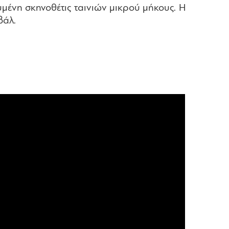
υμένη σκηνοθέτις ταινιών μικρού μήκους. Η
βάλ.