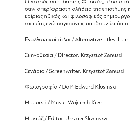
O νεαρός σπουδαστής Φυσικής, μέσα από τι
στην απερίφραστη αλήθεια της επιστήμης κ
καίριος ηθικός και φιλοσοφικός δημιουργός
ευφυΐας ενώ συγχρόνως υποδεικνύει ότι ο 
Εναλλακτικοί τίτλοι / Alternative titles: Illu
Σκηνοθεσία / Director: Krzysztof Zanussi
Σενάριο / Screenwriter: Krzysztof Zanussi
Φωτογραφία / DoP: Edward Klosinski
Μουσική / Music: Wojciech Kilar
Μοντάζ / Editor: Urszula Sliwinska