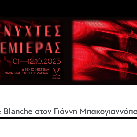
e Blanche στον Γιάννη Μπακογιαννόπ