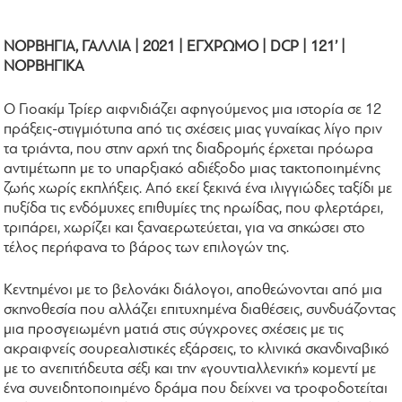
ΝΟΡΒΗΓΙΑ, ΓΑΛΛΙΑ | 2021 | ΕΓΧΡΩΜΟ | DCP | 121’ |
ΝΟΡΒΗΓΙΚΑ
Ο Γιοακίμ Τρίερ αιφνιδιάζει αφηγούμενος μια ιστορία σε 12
πράξεις-στιγμιότυπα από τις σχέσεις μιας γυναίκας λίγο πριν
τα τριάντα, που στην αρχή της διαδρομής έρχεται πρόωρα
αντιμέτωπη με το υπαρξιακό αδιέξοδο μιας τακτοποιημένης
ζωής χωρίς εκπλήξεις. Από εκεί ξεκινά ένα ιλιγγιώδες ταξίδι με
πυξίδα τις ενδόμυχες επιθυμίες της ηρωίδας, που φλερτάρει,
τριπάρει, χωρίζει και ξαναερωτεύεται, για να σηκώσει στο
τέλος περήφανα το βάρος των επιλογών της.
Κεντημένοι με το βελονάκι διάλογοι, αποθεώνονται από μια
σκηνοθεσία που αλλάζει επιτυχημένα διαθέσεις, συνδυάζοντας
μια προσγειωμένη ματιά στις σύγχρονες σχέσεις με τις
ακραιφνείς σουρεαλιστικές εξάρσεις, το κλινικά σκανδιναβικό
με το ανεπιτήδευτα σέξι και την «γουντιαλλενική» κομεντί με
ένα συνειδητοποιημένο δράμα που δείχνει να τροφοδοτείται