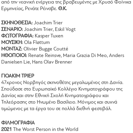
από την νεανική ενέργεια της βραβευμένης με Χρυσό Φοίνικα
Ερμηνείας, Ρενάτε Ρέινσβε.
Θ.Κ.
ΣΚΗΝΟΘΕΣΙΑ:
Joachim Trier
ΣΕΝΑΡΙΟ:
Joachim Trier, Eskil Vogt
ΦΩΤΟΓΡΑΦΙΑ:
Kasper Tuxen
ΜΟΥΣΙΚΗ:
Ola Fløttum
ΜΟΝΤΑΖ:
Olivier Bugge Coutté
ΗΘΟΠΟΙΟΙ:
Renate Reinsve, Maria Grazia Di Meo, Anders
Danielsen Lie, Hans Olav Brenner
ΓΙΟΑΚΙΜ ΤΡΙΕΡ
47χρονος Νορβηγός σκηνοθέτης μεγαλωμένος στη Δανία.
Σπούδασε στο Ευρωπαϊκό Κολλέγιο Κινηματογράφου της
Δανίας και στην Εθνική Σχολή Κινηματογράφου και
Τηλεόρασης στο Ηνωμένο Βασίλειο. Μόνιμος και συχνά
τιμώμενος με τα έργα του σε πολλά διεθνή φεστιβάλ.
ΦΙΛΜΟΓΡΑΦΙΑ
2021
The Worst Person in the World