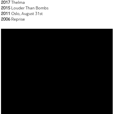
2017
Thelma
2015
Louder Than Bombs
2011
Oslo, August 31st
2006
Reprise