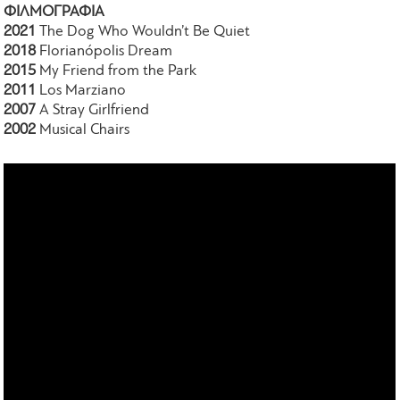
ΦΙΛΜΟΓΡΑΦΙΑ
2021
The Dog Who Wouldn’t Be Quiet
2018
Florianópolis Dream
2015
My Friend from the Park
2011
Los Marziano
2007
A Stray Girlfriend
2002
Musical Chairs