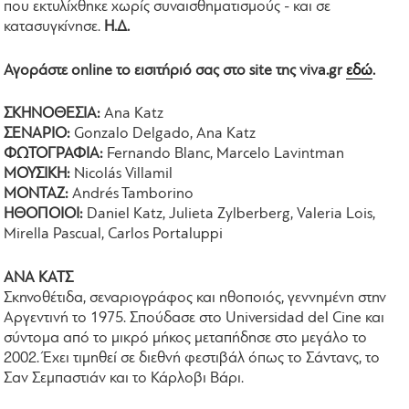
που εκτυλίχθηκε χωρίς συναισθηματισμούς - και σε
κατασυγκίνησε.
Η.Δ.
Αγοράστε online το εισιτήριό σας στο site της viva.gr
εδώ
.
ΣΚΗΝΟΘΕΣΙΑ:
Ana Katz
ΣΕΝΑΡΙΟ:
Gonzalo Delgado, Ana Katz
ΦΩΤΟΓΡΑΦΙΑ:
Fernando Blanc, Marcelo Lavintman
ΜΟΥΣΙΚΗ:
Nicolás Villamil
ΜΟΝΤΑΖ:
Andrés Tamborino
ΗΘΟΠΟΙΟΙ:
Daniel Katz, Julieta Zylberberg, Valeria Lois,
Mirella Pascual, Carlos Portaluppi
ΑΝΑ ΚΑΤΣ
Σκηνοθέτιδα, σεναριογράφος και ηθοποιός, γεννημένη στην
Αργεντινή το 1975. Σπούδασε στο Universidad del Cine και
σύντομα από το μικρό μήκος μεταπήδησε στο μεγάλο το
2002. Έχει τιμηθεί σε διεθνή φεστιβάλ όπως το Σάντανς, το
Σαν Σεμπαστιάν και το Κάρλοβι Βάρι.