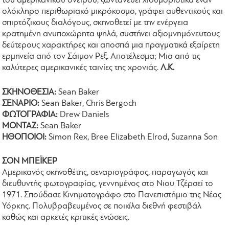
του αμερικανικού ονείρου, ζωντανεύει χιουμοριστικά έναν
ολόκληρο περιθωριακό μικρόκοσμο, γράφει αυθεντικούς και
σπιρτόζικους διαλόγους, σκηνοθετεί με την ενέργεια
κρατημένη ανυποχώρητα ψηλά, συστήνει αξιομνημόνευτους
δεύτερους χαρακτήρες και αποσπά μια πραγματικά εξαίρετη
ερμηνεία από τον Σάιμον Ρεξ. Αποτέλεσμα; Μια από τις
καλύτερες αμερικανικές ταινίες της χρονιάς.
Λ.Κ.
ΣΚΗΝΟΘΕΣΙΑ:
Sean Baker
ΣΕΝΑΡΙΟ:
Sean Baker, Chris Bergoch
ΦΩΤΟΓΡΑΦΙΑ:
Drew Daniels
ΜΟΝΤΑΖ:
Sean Baker
ΗΘΟΠΟΙΟΙ:
Simon Rex, Bree Elizabeth Elrod, Suzanna Son
ΣΟΝ ΜΠΕΪΚΕΡ
Αμερικανός σκηνοθέτης, σεναριογράφος, παραγωγός και
διευθυντής φωτογραφίας, γεννημένος στο Νιου Τζέρσεϊ το
1971. Σπούδασε Κινηματογράφο στο Πανεπιστήμιο της Νέας
Υόρκης. Πολυβραβευμένος σε ποικίλα διεθνή φεστιβάλ
καθώς και αρκετές κριτικές ενώσεις.