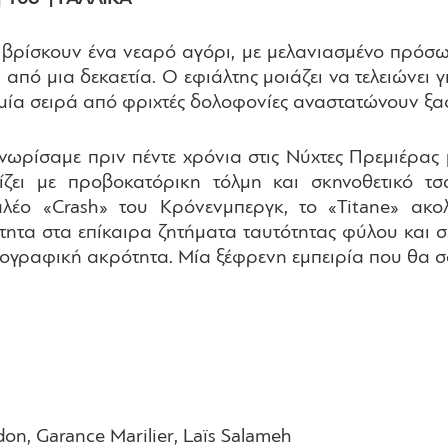
βρίσκουν ένα νεαρό αγόρι, με μελανιασμένο πρόσωπο
από μια δεκαετία. Ο εφιάλτης μοιάζει να τελειώνει 
μία σειρά από φριχτές δολοφονίες αναστατώνουν ξαφ
νωρίσαμε πριν πέντε χρόνια στις Νύχτες Πρεμιέρας μ
δίζει με προβοκατόρικη τόλμη και σκηνοθετικό 
λέο «Crash» του Κρόνενμπεργκ, το «Titane» ακολ
ύτητα στα επίκαιρα ζητήματα ταυτότητας φύλου και σ
τογραφική ακρότητα. Μία ξέφρενη εμπειρία που θα σ
don, Garance Marilier, Laïs Salameh