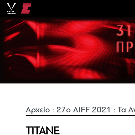
Αρχείο
:
27o AIFF 2021
:
Τα Α
TITANE