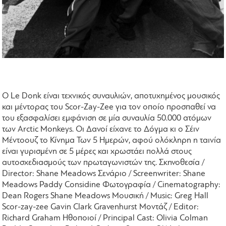
O Le Donk είναι τεχνικός συναυλιών, αποτυχημένος μουσικός
και μέντορας του Scor-Zay-Zee για τον οποίο προσπαθεί να
του εξασφαλίσει εμφάνιση σε μία συναυλία 50.000 ατόμων
των Arctic Monkeys. Οι Δανοί είχανε το Δόγμα κι ο Σέιν
Μέντοουζ το Κίνημα Των 5 Ημερών, αφού ολόκληρη η ταινία
είναι γυρισμένη σε 5 μέρες και χρωστάει πολλά στους
αυτοσχεδιασμούς των πρωταγωνιστών της. Σκηνοθεσία /
Director: Shane Meadows Σενάριο / Screenwriter: Shane
Meadows Paddy Considine Φωτογραφία / Cinematography:
Dean Rogers Shane Meadows Μουσική / Music: Greg Hall
Scor-zay-zee Gavin Clark Gravenhurst Μοντάζ / Editor:
Richard Graham Ηθοποιοί / Principal Cast: Olivia Colman