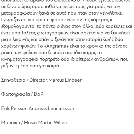
αποκτήσει το αρχικό του φύλο, ενώ ο Mίκαελ, εγκλωβισμένος
σε ξένο σώμα, προσπαθεί να πείσει τους γιατρούς να τον
μεταμορφώσουν ξανά σε αυτό που ήταν όταν γεννήθηκε.
Γνωρίζονται για πρώτη φορά ενώπιον της κάμερας κι
εξομολογούνται τα πάντα ο ένας στον άλλο. Δύο καρέκλες και
ένας προβολέας φωτογραφιών είναι αρκετά για να ξεκινήσει
μια ειλικρινής και σπάνια ξενάγηση στην ιστορία ζωής δύο
χαμένων ψυχών.
T
ο «
Angrarna
» είναι το χρονικό της αέναης
μάχη των φύλων που ξεσπάει στο ίδιο κορμί, το
κινηματογραφικό πορτρέτο δύο ιδιαίτερων ανθρώπων, που
ριζώνει μέσα σου για καιρό.
Σκηνοθεσία /
Director
:
Marcus Lindeen
Φωτογραφία
/ DoP:
Erik Persson Andréas Lennartsson
Μουσική
/ Music: Martin Willert