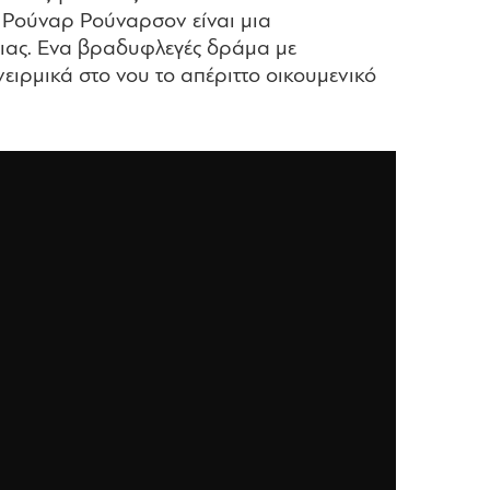
υ Ρούναρ Ρούναρσον είναι μια
τιας. Ενα βραδυφλεγές δράμα με
ειρμικά στο νου το απέριττο οικουμενικό