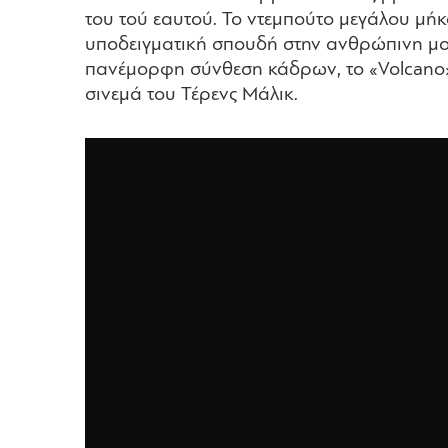
του τού εαυτού. Το ντεμπούτο μεγάλου μή
υποδειγματική σπουδή στην ανθρώπινη μο
πανέμορφη σύνθεση κάδρων, το «Volcano» ε
σινεμά του Τέρενς Μάλικ.