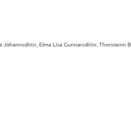
a Jόhannsdίttir, Elma Lίsa Gunnarsdίttir, Thorsteinn