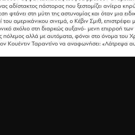
 ένας αδίστακτος πάστορας που ξεστομίζει ανίερα κη
ση φτάνει στη μύτη της αστυνομίας και όταν μια ει
δί του αμερικάνικου σινεμά, ο Κέβιν Σμιθ, επιστρέφε
ωνικό σχόλιο στη διαρκώς αυξανό- μενη επιρροή τω
 πόλεμος αλλά με αυτόματα, φόνοι στο όνομα του Χρ
τον Κουέντιν Ταραντίνο να αναφωνήσει: «Λάτρεψα αυ