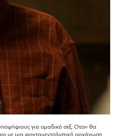
 υποψήφιους για ομαδικό σεξ. Οταν θα
ποι με μια φονταμενταλιστική οργάνωση