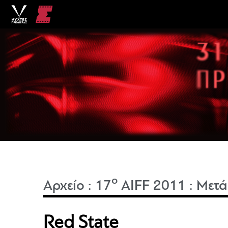
o
Αρχείο
:
17
AIFF 2011
:
Μετά
Red State