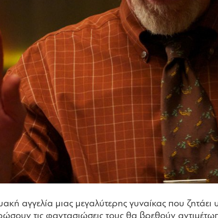
υακή αγγελία μιας μεγαλύτερης γυναίκας που ζητάει
ρώσουν τις φαντασιώσεις τους θα βρεθούν αντιμέτω