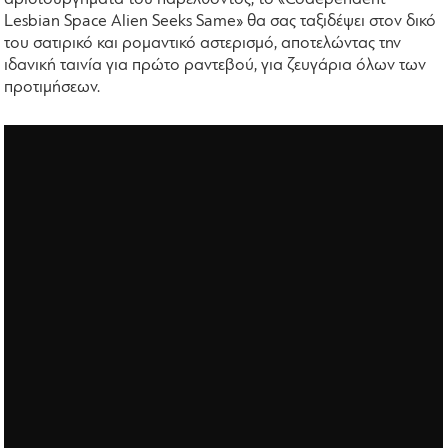
Lesbian Space Alien Seeks Same» θα σας ταξιδέψει στον δικό
του σατιρικό και ρομαντικό αστερισμό, αποτελώντας την
ιδανική ταινία για πρώτο ραντεβού, για ζευγάρια όλων των
προτιμήσεων.