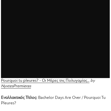
Pourquoi tu pleures? - Οι Μέρες της Πολυγαμίας...
by
NyxtesPremieras
Εναλλακτικός Τίτλος:
Bachelor Days Are Over / Pourquoi Tu
Pleures?