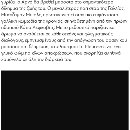
γυρίζει, ο Αρνό θα βρεθεί μπροστά στο σημαντικότερο
δίλημμα της ζωής του. Ο μεγαλύτερος ποπ σταρ της Γαλλίας,
Μπενζαμάν Μπιολέ, πρωταγωνιστεί στην πιο ευφάνταστη
γαλλική κωμωδία της χρονιάς, σκηνοθετημένη από την πρώην
ηθοποιό Κάτια Λεφκοβίτς. Με το μεθυστικό παριζιάνικο
άρωμα να αναδύεται σε κάθε σεκάνς και φλεγματικούς
διαλόγους, εμπνευσμένους από την απόγνωση του αρσενικού
μπροστά στη δέσμευση, το «Pourquoi Tu Pleures» είναι ένα
γλυκό φιλμ ποικίλων αποχρώσεων, που σκορπίζει αληθινά
χαμόγελα σε όλη την διάρκειά του.