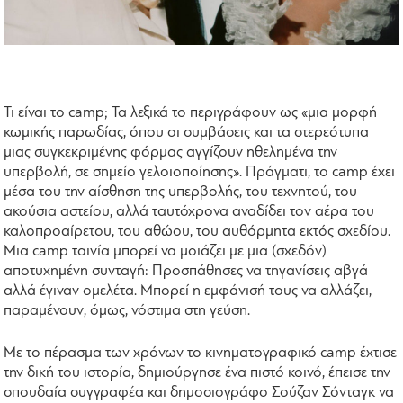
Τι είναι το camp; Τα λεξικά το περιγράφουν ως «μια μορφή
κωμικής παρωδίας, όπου οι συμβάσεις και τα στερεότυπα
μιας συγκεκριμένης φόρμας αγγίζουν ηθελημένα την
υπερβολή, σε σημείο γελοιοποίησης». Πράγματι, το camp έχει
μέσα του την αίσθηση της υπερβολής, του τεχνητού, του
ακούσια αστείου, αλλά ταυτόχρονα αναδίδει τον αέρα του
καλοπροαίρετου, του αθώου, του αυθόρμητα εκτός σχεδίου.
Μια camp ταινία μπορεί να μοιάζει με μια (σχεδόν)
αποτυχημένη συνταγή: Προσπάθησες να τηγανίσεις αβγά
αλλά έγιναν ομελέτα. Μπορεί η εμφάνισή τους να αλλάζει,
παραμένουν, όμως, νόστιμα στη γεύση.
Με το πέρασμα των χρόνων το κινηματογραφικό camp έχτισε
την δική του ιστορία, δημιούργησε ένα πιστό κοινό, έπεισε την
σπουδαία συγγραφέα και δημοσιογράφο Σούζαν Σόνταγκ να