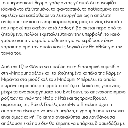
το υπερασπιστεί θερμά, γράφοντας γι’ αυτό ότι συνοψίζει
ιδανικά «το εξεζητημένο, το φανταστικό, το παθιασμένο και το
αφελές» και κατόρθωσε να λειτουργήσει ως η απόλυτη
αντίφαση: αν και ο camp χαρακτήρας μιας ταινίας είναι κάτι
που προκύπτει σχεδόν κατά λάθος ή βρίσκεται πέρα από το
ζητούμενο, πολλοί εκμεταλλεύτηκαν την υπερβολή, το κακό
γούστο και την ακραία αισθητική για να κερδίσουν έναν
χαρακτηρισμό τον οποίο κανείς λογικά δεν θα ήθελε για την
ταινία του.
Από την Τζέιν Φόντα να υποδύεται το διαστημικό νυμφίδιο
στη «Μπαρμπαρέλα» και τα εξεζητημένα καπέλα της Κάρμεν
Μιράντα στα μιούζικαλ του Μπάσμπι Μπέρκλεϊ, τα οποία
χωράνε περισσότερα φρούτα απ’ ό,τι η λαϊκή της γειτονιάς,
μέχρι τα ανοσιουργήματα του Εντ Γουντ, το απενοχοποιημένο
ροζ των ταινιών της Ντόρις Ντέι και τις τρανσέξουαλ
ακρότητες της Ράκελ Γουέλς στο «Myra Breckinridge» η
απόσταση είναι φαινομενικά μεγάλη, η γραμμή που τα ενώνει
είναι όμως κοινή. Το camp ανακαλύπτει μια λανθάνουσα
απόλαυση εκεί που δεν θα έπρεπε να υπάρχει, διασκεδάζει με