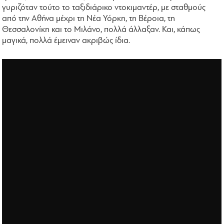
γυριζόταν τούτο το ταξιδιάρικο ντοκιμαντέρ, με σταθμούς
από την Αθήνα μέχρι τη Νέα Υόρκη, τη Βέροια, τη
Θεσσαλονίκη και το Μιλάνο, πολλά άλλαξαν. Και, κάπως
μαγικά, πολλά έμειναν ακριβώς ίδια.