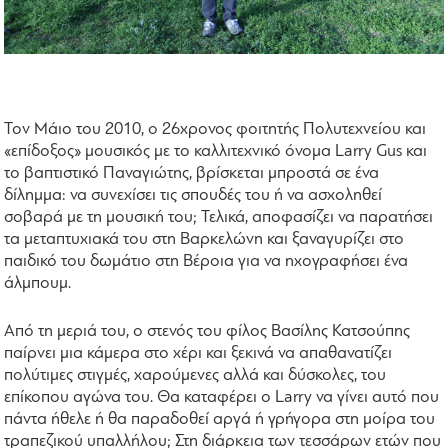
Τον Μάιο του 2010, ο 26χρονος φοιτητής Πολυτεχνείου και
«επίδοξος» μουσικός με το καλλιτεχνικό όνομα Larry Gus και
το βαπτιστικό Παναγιώτης, βρίσκεται μπροστά σε ένα
δίλημμα: να συνεχίσει τις σπουδές του ή να ασχοληθεί
σοβαρά με τη μουσική του; Τελικά, αποφασίζει να παρατήσει
τα μεταπτυχιακά του στη Βαρκελώνη και ξαναγυρίζει στο
παιδικό του δωμάτιο στη Βέροια για να ηχογραφήσει ένα
άλμπουμ.
Από τη μεριά του, ο στενός του φίλος Βασίλης Κατσούπης
παίρνει μια κάμερα στο χέρι και ξεκινά να απαθανατίζει
πολύτιμες στιγμές, χαρούμενες αλλά και δύσκολες, του
επίκοπου αγώνα του. Θα καταφέρει ο Larry να γίνει αυτό που
πάντα ήθελε ή θα παραδοθεί αργά ή γρήγορα στη μοίρα του
τραπεζικού υπαλλήλου; Στη διάρκεια των τεσσάρων ετών που