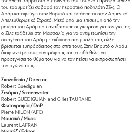
τοποθετεί βόμβα στο αυτοκίνητο του Τούρκου πρέσβη. Άθελά
του τραυματίζει σοβαρά τον περαστικό ποδηλάτη Ζίλς. Ο
Αράμ καταφεύγει στην Βηρυτό και εντάσσεται στον Αρμενικό
Απελευθερωτικό Στρατό. Μετά από μια επίσκεψη από την
μητέρα του Αράμ που αναζητούσε συγχώρεση για τον γιο της,
ο Ζίλς ταξιδεύει στη Μασσαλία για να αντιμετωπίσει την
οικογένεια του Αράμ με εκδίκηση στο μυαλό του, αλλά
βρίσκεται ευπρόσδεκτος στο σπίτι τους. Στην Βηρυτό ο Αράμ
διαφωνεί με τους συντρόφους του επειδή θέλει να
προσεγγίσει το θύμα του για να τον πείσει να εκπροσωπήσει
τον αγώνα τους.
Σκηνοθεσία / Director
Robert Guediguian
Σενάριο / Screenwriter
Robert GUÉDIGUIAN and Gilles TAURAND
Φωτογραφία / DoP
Pierre MILON (AFC)
Μουσική / Music
Laurent LAFRAN
Μοντάζ / Editor