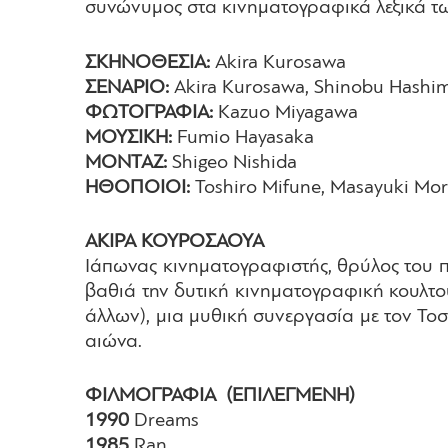
συνώνυμος στα κινηματογραφικά λεξικά τ
ΣΚΗΝΟΘΕΣΙΑ:
Akira Kurosawa
ΣΕΝΑΡΙΟ:
Akira Kurosawa, Shinobu Hashi
ΦΩΤΟΓΡΑΦΙΑ:
Kazuo Miyagawa
ΜΟΥΣΙΚΗ:
Fumio Hayasaka
ΜΟΝΤΑΖ:
Shigeo Nishida
ΗΘΟΠΟΙΟΙ:
Toshiro Mifune, Masayuki Mori
ΑΚΙΡΑ ΚΟΥΡΟΣΑΟΥΑ
Ιάπωνας κινηματογραφιστής, θρύλος του π
βαθιά την δυτική κινηματογραφική κουλτ
άλλων), μια μυθική συνεργασία με τον Τοσ
αιώνα.
ΦΙΛΜΟΓΡΑΦΙΑ (ΕΠΙΛΕΓΜΕΝΗ)
1990
Dreams
1985
Ran