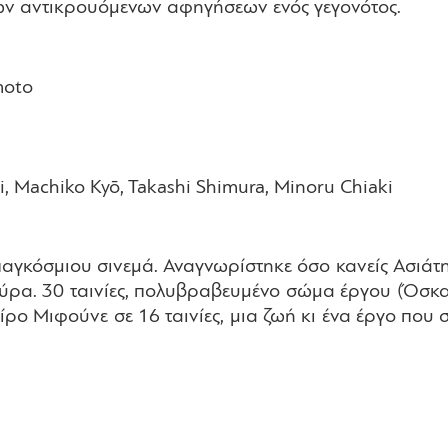
ων αντικρουόμενων αφηγήσεων ενός γεγονότος.
moto
, Machiko Kyō, Takashi Shimura, Minoru Chiaki
αγκόσμιου σινεμά. Αναγνωρίστηκε όσο κανείς Ασιάτη
ούρα. 30 ταινίες, πολυβραβευμένο σώμα έργου (Όσκα
ίρο Μιφούνε σε 16 ταινίες, μια ζωή κι ένα έργο που