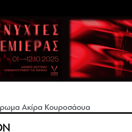
έρωμα Ακίρα Κουροσάουα
ON