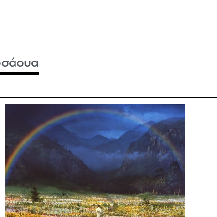
οσάουα