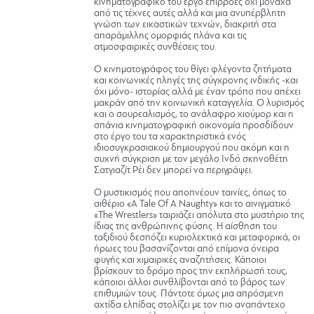
κινηματογραφικό του έργο επιρροές όχι μονάχα
από τις τέχνες αυτές αλλά και μια ανυπέρβλητη
γνώση των εικαστικών τεχνών, διακριτή στα
απαράμιλλης ομορφιάς πλάνα και τις
ατμοσφαιρικές συνθέσεις του.
Ο κινηματογράφος του θίγει φλέγοντα ζητήματα
και κοινωνικές πληγές της σύγχρονης ινδικής -και
όχι μόνο- ιστορίας αλλά με έναν τρόπο που απέχει
μακράν από την κοινωνική καταγγελία. Ο λυρισμός
και ο σουρεαλισμός, το ανάλαφρο χιούμορ και η
σπάνια κινηματογραφική οικονομία προσδίδουν
στο έργο του τα χαρακτηριστικά ενός
ιδιοσυγκρασιακού δημιουργού που ακόμη και η
συχνή σύγκριση με τον μεγάλο Ινδό σκηνοθέτη
Σατγιαζίτ Ρέι δεν μπορεί να περιγράψει.
Ο μυστικισμός που αποπνέουν ταινίες, όπως το
αιθέριο «A Tale Of A Naughty» και το αινιγματικό
«The Wrestlers» ταιριάζει απόλυτα στο μυστήριο της
ίδιας της ανθρώπινης φύσης. Η αίσθηση του
ταξιδιού δεσπόζει κυριολεκτικά και μεταφορικά, οι
ήρωες του βασανίζονται από επίμονα όνειρα
φυγής και χιμαιρικές αναζητήσεις. Κάποιοι
βρίσκουν το δρόμο προς την εκπλήρωσή τους,
κάποιοι άλλοι συνθλίβονται από το βάρος των
επιθυμιών τους. Πάντοτε όμως μια απρόσμενη
αχτίδα ελπίδας στολίζει με τον πιο αναπάντεχο