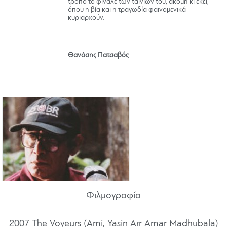
τρόπο το φινάλε των ταινιών του, ακόμη κι εκεί,
όπου η βία και η τραγωδία φαινομενικά
κυριαρχούν.
Θανάσης Πατσαβός
Φιλμογραφία
2007 The Voyeurs (Ami, Yasin Arr Amar Madhubala)