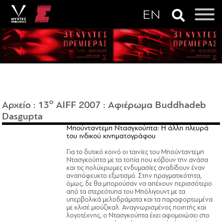
o
Αρχείο
:
13
AIFF 2007
:
Αφιέρωμα Buddhadeb
Dasgupta
Μπούνταντεμπ Ντασγκούπτα: Η άλλη πλευρά
του ινδικού κινηματογράφου
Για το δυτικό κοινό οι ταινίες του Μπούνταντεμπ
Ντασγκούπτα με τα τοπία που κόβουν την ανάσα
και τις πολύχρωμες ενδυμασίες αναδίδουν έναν
αναπόφευκτο εξωτισμό. Στην πραγματικότητα,
όμως, δε θα μπορούσαν να απέχουν περισσότερο
από τα στερεότυπα του Μπόλιγουντ με τα
υπερβολικά μελοδράματα και τα παραφορτωμένα
με κλισέ μιούζικαλ. Αναγνωρισμένος ποιητής και
λογοτέχνης, ο Ντασγκούπτα έχει αφομοιώσει στο