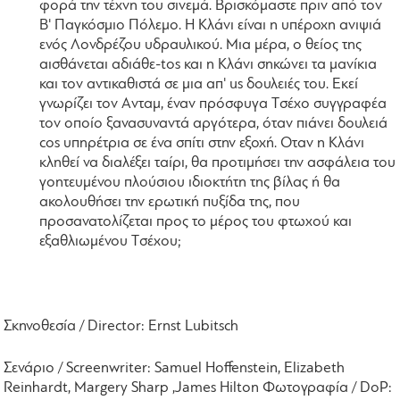
φορά την τέχνη του σινεμά. Bρισκόμαστε πριν από τον
B' Παγκόσμιο Πόλεμο. H Kλάνι είναι η υπέροχη ανιψιά
ενός Λονδρέζου υδραυλικού. Mια μέρα, ο θείος της
αισθάνεται αδιάθε-
tos
και η Kλάνι σηκώνει τα μανίκια
και τον αντικαθιστά σε μια απ'
us
δουλειές του. Eκεί
γνωρίζει τον Aνταμ, έναν πρόσφυγα Tσέχο συγγραφέα
τον οποίο ξανασυναντά αργότερα, όταν πιάνει δουλειά
cos
υπηρέτρια σε ένα σπίτι στην εξοχή. Oταν η Kλάνι
κληθεί να διαλέξει ταίρι, θα προτιμήσει την ασφάλεια του
γοητευμένου πλούσιου ιδιοκτήτη της βίλας ή θα
ακολουθήσει την ερωτική πυξίδα της, που
προσανατολίζεται προς το μέρος του φτωχού και
εξαθλιωμένου Tσέχου;
Σκηνοθεσία
/ Director:
Ernst Lubitsch
Σενάριο
/ Screenwriter: Samuel Hoffenstein, Elizabeth
Reinhardt, Margery Sharp ,James Hilton
Φωτογραφία
/ DoP: