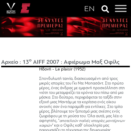
o
Αρχείο
:
13
AIFF 2007
:
Αφιέρωμα Μαξ Οφίλς
Ηδονή - Le plaisir (1952)
Σπονδυλωτή ταινία, διασκευασμένη από τρεις
μικρές ιστορίες του Γκι Ντε Μοπασάντ. Στο πρώτο
μέρος, ένας άνδρας με εμφανή προσκόλληση στη
νιότη του μεταμφιέζει τα χρόνια του πίσω από μια
μάσκα. Στο δεύτερο, περιγράφεται το ταξίδι στην
εξοχή μιας Μαντάμ με τα κορίτσια ενός οίκου
ανοχής σαν ένα παραμύθι για ενήλικες. Στο τρίτο
μέρος, βλέπουμε τον ξεπεσμό μιας σχέσης ενός
ζωγράφου με τη μούσα του. Όλα αυτά, μας λέει ο
αφηγητής, "
αποτελούν παλιές ιστορίες μοντέρνων
καιρών
" και ο Οφίλς καθ’ ολοκληρία μας
παρουσιάζει το τέχνασμα της δημιουργίας