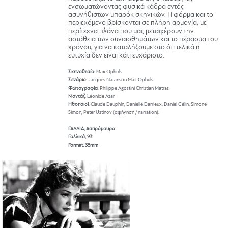
ενσωματώνοντας φυσικά κάδρα εντός
ασυνήθιστων μπαρόκ σκηνικών. Η φόρμα και το
περιεχόμενο βρίσκονται σε πλήρη αρμονία, με
περίτεχνα πλάνα που μας μεταφέρουν την
αστάθεια των συναισθημάτων και το πέρασμα του
χρόνου, για να καταλήξουμε στο ότι τελικά η
ευτυχία δεν είναι κάτι ευχάριστο.
Σκηνοθεσία
: Max Ophüls
Σενάριο
: Jacques Natanson Max Ophüls
Φωτογραφία
: Philippe Agostini Christian Matras
Μοντάζ
: Léonide Azar
Ηθοποιοί
: Claude Dauphin, Danielle Darrieux, Daniel Gélin, Simone
Simon, Peter Ustinov (αφήγηση / narration).
ΓΑΛΛΙΑ, Ασπρόμαυρο
Γαλλικά, 93’
Format: 35mm