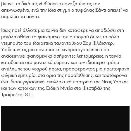
βιώνει τη δική της «Οδύσσεια» αναζητώντας τον
απεγνωσμένα, ενώ την ίδια στιγμή ο τυφώνας Σάντι απειλεί να
σαρώσει τα πάντα.
Ισως ποτέ άλλοτε μια ταινία δεν κατάφερε να αποδώσει στη
μεγάλη οθόνη το φαινόμενο του αυτισμού όπως το σόλο
ντεμπούτο του εξαιρετικά ταλαντούχου Σαμ Φλάισνερ.
Υιοθετώντας μια υπνωτιστική κινηματογράφηση που
αναδεικνύει φαινομενικά ασήμαντες λεπτομέρειες, η ταινία
καταδύεται στο μοναχικό σύμπαν και τον ιδιαίτερο τρόπο
αντίληψης του νεαρού ήρωα, προσφέροντας μια πρωτοφανή
φιλμική εμπειρία, στα όρια της παραίσθησης, και ταυτόχρονα
ένα ιδιοσυγκρασιακό, εναλλακτικό πορτρέτο της Νέας Υόρκης
και των κατοίκων της. Ειδική Μνεία στο Φεστιβάλ της
Τραϊμπέκα. Θ.Π.