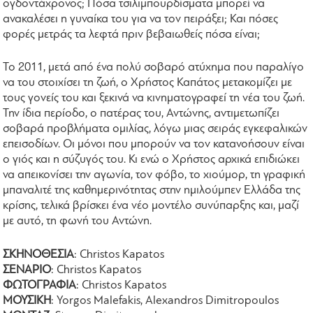
ογδοντάχρονος; Πόσα τσιλιμπουρδίσματα μπορεί να
ανακαλέσει η γυναίκα του για να τον πειράξει; Και πόσες
φορές μετράς τα λεφτά πριν βεβαιωθείς πόσα είναι;
Το 2011, μετά από ένα πολύ σοβαρό ατύχημα που παραλίγο
να του στοιχίσει τη ζωή, ο Χρήστος Καπάτος μετακομίζει με
τους γονείς του και ξεκινά να κινηματογραφεί τη νέα του ζωή.
Την ίδια περίοδο, ο πατέρας του, Αντώνης, αντιμετωπίζει
σοβαρά προβλήματα ομιλίας, λόγω μιας σειράς εγκεφαλικών
επεισοδίων. Οι μόνοι που μπορούν να τον κατανοήσουν είναι
ο γιός και η σύζυγός του. Κι ενώ ο Χρήστος αρχικά επιδιώκει
να απεικονίσει την αγωνία, τον φόβο, το χιούμορ, τη γραφική
μπαναλιτέ της καθημερινότητας στην ημιλούμπεν Ελλάδα της
κρίσης, τελικά βρίσκει ένα νέο μοντέλο συνύπαρξης και, μαζί
με αυτό, τη φωνή του Αντώνη.
ΣΚΗΝΟΘΕΣΙΑ
: Christos Kapatos
ΣΕΝΑΡΙΟ
: Christos Kapatos
ΦΩΤΟΓΡΑΦΙΑ
: Christos Kapatos
ΜΟΥΣΙΚΗ
: Yorgos Malefakis, Alexandros Dimitropoulos