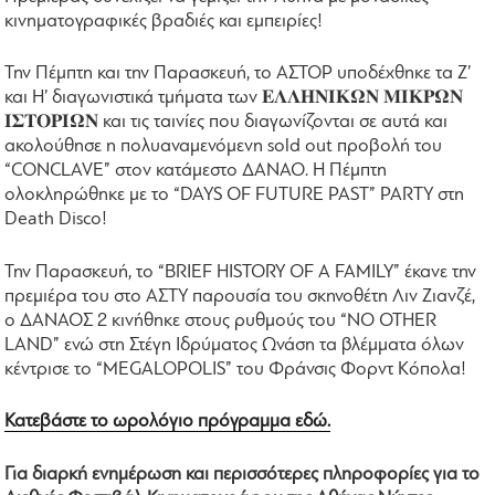
κινηματογραφικές βραδιές και εμπειρίες!
Την Πέμπτη και την Παρασκευή, το ΑΣΤΟΡ υποδέχθηκε τα Ζ’
και Η’ διαγωνιστικά τμήματα των 𝚬𝚲𝚲𝚮𝚴𝚰𝚱𝛀𝚴 𝚳𝚰𝚱𝚸𝛀𝚴
𝚰𝚺𝚻𝚶𝚸𝚰𝛀𝚴 και τις ταινίες που διαγωνίζονται σε αυτά και
ακολούθησε η πολυαναμενόμενη sold out προβολή του
“CONCLAVE” στον κατάμεστο ΔΑΝΑΟ. Η Πέμπτη
ολοκληρώθηκε με το “DAYS OF FUTURE PAST” PARTY στη
Death Disco!
Την Παρασκευή, το “BRIEF HISTORY OF A FAMILY” έκανε την
πρεμιέρα του στο ΑΣΤΥ παρουσία του σκηνοθέτη Λιν Ζιανζέ,
ο ΔΑΝΑΟΣ 2 κινήθηκε στους ρυθμούς του “NO OTHER
LAND” ενώ στη Στέγη Ιδρύματος Ωνάση τα βλέμματα όλων
κέντρισε το “MEGALOPOLIS” του Φράνσις Φορντ Κόπολα!
Κατεβάστε το ωρολόγιο πρόγραμμα εδώ.
Για διαρκή ενημέρωση και περισσότερες πληροφορίες για το