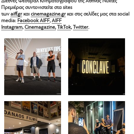
Διεθνές Φεστιβάλ Κινηματογράφου της Αθήνας Νύχτες
Πρεμιέρας συντονιστείτε στα sites
των
aiff.gr
και
cinemagazine.gr
και στις σελίδες μας στα social
media:
Facebook AIFF
,
AIFF
Instagram
,
Cinemagazine,
TikTok
,
Twitter
.