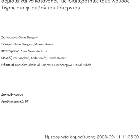
οσμιστεί και να κατανοήσει τις ιδιαιτερότητές τους. Χρυσός
Τίγρης στο φεστιβάλ του Ρότερνταμ.
Σκηνοθεσία
: Omar Shargawi
Σενάριο
: Omar Shargawi, Mogens Rukov
Φωτογραφία
: Aske Alexander Foss
Μοντάζ
: Per Sandholt, Anders Refn, Henrik Thiesen
Ηθοποιοί
: Dar Salim, Khalid Al- Subeihi, Munir Shargawi, Elias al-Subeh
Δανία, Eγχρωμο
Αραβικά, Δανικά, 90’
Hμερομηνία δημοσίευσης: 2008-09-11 11:05:00