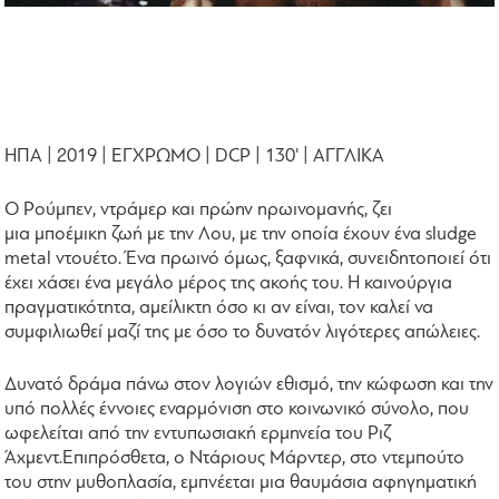
ΗΠΑ | 2019 | ΕΓΧΡΩΜΟ | DCP | 130' | ΑΓΓΛΙΚΑ
Ο Ρούμπεν, ντράμερ και πρώην ηρωινομανής, ζει
μια μποέμικη ζωή με την Λου, με την οποία έχουν ένα sludge
metal ντουέτο. Ένα πρωινό όμως, ξαφνικά, συνειδητοποιεί ότι
έχει χάσει ένα μεγάλο μέρος της ακοής του. Η καινούργια
πραγματικότητα, αμείλικτη όσο κι αν είναι, τον καλεί να
συμφιλιωθεί μαζί της με όσο το δυνατόν λιγότερες απώλειες.
Δυνατό δράμα πάνω στον λογιών εθισμό, την κώφωση και την
υπό πολλές έννοιες εναρμόνιση στο κοινωνικό σύνολο, που
ωφελείται από την εντυπωσιακή ερμηνεία του Ριζ
Άχμεντ.Επιπρόσθετα, ο Ντάριους Μάρντερ, στο ντεμπούτο
του στην μυθοπλασία, εμπνέεται μια θαυμάσια αφηγηματική