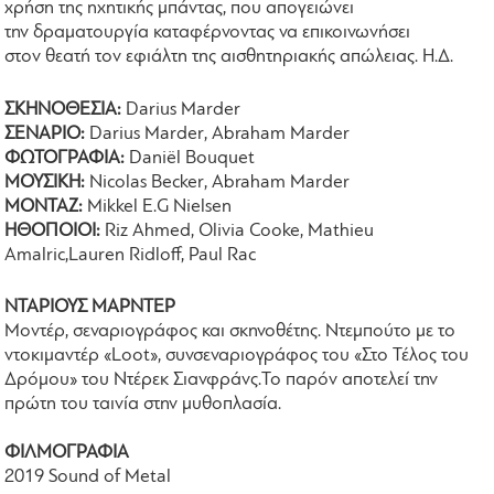
χρήση της ηχητικής μπάντας, που απογειώνει
την δραματουργία καταφέρνοντας να επικοινωνήσει
στον θεατή τον εφιάλτη της αισθητηριακής απώλειας. Η.Δ.
ΣΚΗΝΟΘΕΣΙΑ:
Darius Marder
ΣΕΝΑΡΙΟ:
Darius Marder, Abraham Marder
ΦΩΤΟΓΡΑΦΙΑ:
Daniël Bouquet
ΜΟΥΣΙΚΗ:
Nicolas Becker, Abraham Marder
ΜΟΝΤΑΖ:
Mikkel E.G Nielsen
ΗΘΟΠΟΙΟΙ:
Riz Ahmed, Olivia Cooke, Mathieu
Amalric,Lauren Ridloff, Paul Rac
ΝΤΑΡΙΟΥΣ ΜΑΡΝΤΕΡ
Μοντέρ, σεναριογράφος και σκηνοθέτης. Ντεμπούτο με το
ντοκιμαντέρ «Loot», συνσεναριογράφος του «Στο Τέλος του
Δρόμου» του Ντέρεκ Σιανφράνς.Το παρόν αποτελεί την
πρώτη του ταινία στην μυθοπλασία.
ΦΙΛΜΟΓΡΑΦΙΑ
2019 Sound of Metal