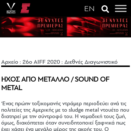
Αρχείο
:
26o AIFF 2020
:
Διεθνές Διαγωνιστικό
ΗΧΟΣ ΑΠΟ ΜΕΤΑΛΛΟ / SOUND OF
METAL
‘Ενας πρώην τοξικομανής ντράμερ περιοδεύει ανά τις
πολιτείες της Αμερικής με το sludge metal ντουέτο που
διατηρεί με την σύντροφό του. H νομαδική τους ζωή,
όμως, διακόπτεται όταν συνειδητοποιεί ξαφνικά πως
έχει χάσει ένα μεγάλο μέρος της ακοής του. Ο