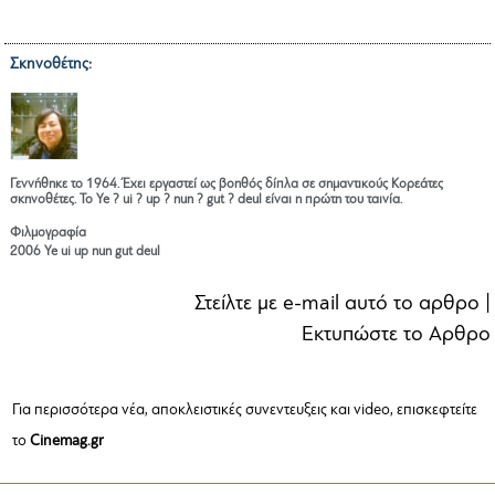
Σκηνοθέτης:
PARK CHUL-HEE
Γεννήθηκε το 1964. Έχει εργαστεί ως βοηθός δίπλα σε σημαντικούς Κορεάτες
σκηνοθέτες. Το Ye ? ui ? up ? nun ? gut ? deul είναι η πρώτη του ταινία.
Φιλμογραφία
2006 Ye ui up nun gut deul
Στείλτε με e-mail αυτό το αρθρο
|
Εκτυπώστε το Αρθρο
Για περισσότερα νέα, αποκλειστικές συνεντευξεις και video, επισκεφτείτε
το
Cinemag.gr