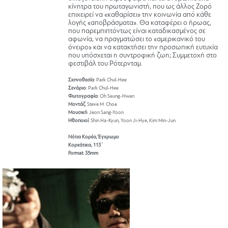
κίνητρα του πρωταγωνιστή, που ως άλλος Ζορό
επιχειρεί να «καθαρίσει» την κοινωνία από κάθε
λογής «αποβράσματα». Θα καταφέρει ο ήρωας,
που παρεμπιπτόντως είναι καταδικασμένος σε
αφωνία, να πραγματώσει το «αμερικανικό του
όνειρο» και να κατακτήσει την προσωπική ευτυχία
που υπόσχεται η συντροφική ζωη; Συμμετοχή στο
φεστιβάλ του Ρότερνταμ.
Σκηνοθεσία
: Park Chul-Hee
Σενάριο
: Park Chul-Hee
Φωτογραφία
: Oh Seung-Hwan
Μοντάζ
: Steve M. Choe
Μουσική
: Jeon Sang-Yoon
Ηθοποιοί
: Shin Ha-Kyun, Yoon Ji-Hye, Kim Min-Jun
Νότια Κορέα, Έγχρωμο
Κορεάτικα, 113΄
Format: 35mm