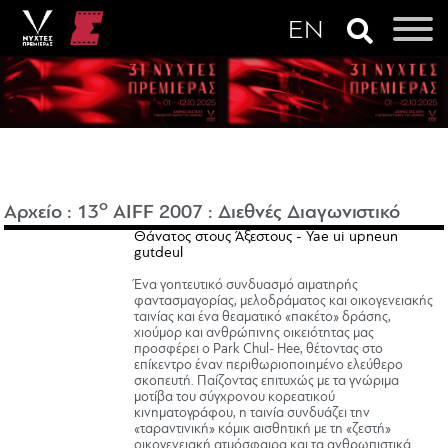
o
Αρχείο
:
13
AIFF 2007
:
Διεθνές Διαγωνιστικό
Θάνατος στους Άξεστους - Yae ui upneun
gutdeul
Ένα γοητευτικό συνδυασμό αιματηρής
φαντασμαγορίας, μελοδράματος και οικογενειακής
ταινίας και ένα θεαματικό «πακέτο» δράσης,
χιούμορ και ανθρώπινης οικειότητας μας
προσφέρει ο Park Chul- Hee, θέτοντας στο
επίκεντρο έναν περιθωριοποιημένο ελεύθερο
σκοπευτή. Παίζοντας επιτυχώς με τα γνώριμα
μοτίβα του σύγχρονου κορεατικού
κινηματογράφου, η ταινία συνδυάζει την
«ταραντινική» κόμικ αισθητική με τη «ζεστή»
οικογενειακή ατμόσφαιρα και τα ανθρωπιστικά