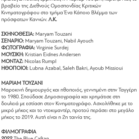
βραβείο της Διεθνούς Ομοσπονδίας Κριτικών
Κινηματογράφου στο τμήμα Ένα Κάποιο Βλέμμα των
πρόσφατων Καννών.
Λ.Κ.
ΣΚΗΝΟΘΕΣΙΑ:
Maryam Touzani
ΣΕΝΑΡΙΟ:
Maryam Touzani, Nabil Ayouch
ΦΩΤΟΓΡΑΦΙΑ:
Virginie Surdej
ΜΟΥΣΙΚΗ:
Kristian Eidnes Andersen
ΜΟΝΤΑΖ:
Nicolas Rumpl
ΗΘΟΠΟΙΟΙ:
Lubna Azabal, Saleh Bakri, Ayoub Missioui
ΜΑΡΙΑΜ ΤΟΥΖΑΝΙ
Μαροκινή δημιουργός και ηθοποιός, γεννημένη στην Ταγγέρη
το 1980. Σπούδασε Δημοσιογραφία και χρημάτισε στη
δουλειά με εστίαση στον Κινηματογράφο. Ασχολήθηκε με το
μικρό μήκος και το ντοκιμαντέρ, προτού περάσει στο μεγάλο
μήκος το 2019. Αυτή είναι η 2η ταινία της.
ΦΙΛΜΟΓΡΑΦΙΑ
2022
The Blue Caftan