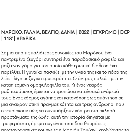
ΜΑΡΟΚΟ, ΓΑΛΛΙΑ, ΒΕΛΓΙΟ, ΔΑΝΙΑ | 2022 | ΕΓΧΡΩΜΟ | DCP
| 118’ | ΑΡΑΒΙΚΑ
Σε μια από τις παλιότερες συνοικίες του Μαρόκου ένα
παντρεμένο ζευγάρι συντηρεί ένα παραδοσιακό ραφείο και
μαζί έναν γάμο για τον οποίο κάθε ερωτική διάθεση έχει
παρέλθει. Η γυναίκα πασχίζει με την υγεία της και το πόσο της
λείπει λίγη συζυγική τρυφερότητα. Ο άντρας παλεύει με την
καταπιεσμένη ομοφυλοφιλία του. Κι ένας νεαρός
μαθητευόμενος έρχεται να τρυπώσει καταλυτικά ανάμεσά
τους. Ένας κόσμος αγάπης και κατανόησης ως απάντηση σε
μια αναχρονιστική πραγματικότητα και τρεις άνθρωποι που
εφευρίσκουν πώς να συνυπάρξουν κόντρα στα σκληρά
προστάγματα της ζωής: αυτή την ιστορία διηγείται με
τρυφερότητα, ήρεμη συγκίνηση και δυο θαυμάσιες
πρωταγωνιστικές ερμηνείες η Μαριάμ Τουζανί, κερδίζοντας το