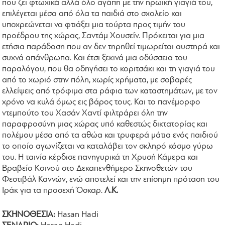
που ζει φτωχικά αλλά όλο αγάπη με την ηρωική γιαγιά του,
επιλέγεται μέσα από όλα τα παιδιά στο σχολείο και
υποχρεώνεται να φτιάξει μια τούρτα προς τιμήν του
προέδρου της χώρας, Σαντάμ Χουσεΐν. Πρόκειται για μια
ετήσια παράδοση που αν δεν τηρηθεί τιμωρείται αυστηρά και
συχνά απάνθρωπα. Και έτσι ξεκινά μια οδύσσεια του
παραλόγου, που θα οδηγήσει το κοριτσάκι και τη γιαγιά του
από το χωριό στην πόλη, χωρίς χρήματα, με σοβαρές
ελλείψεις από τρόφιμα στα ράφια των καταστημάτων, με τον
χρόνο να κυλά όμως εις βάρος τους. Και το πανέμορφο
ντεμπούτο του Χασάν Χαντί φιλτράρει όλη την
παραφροσύνη μιας χώρας υπό καθεστώς δικτατορίας και
πολέμου μέσα από τα αθώα και τρυφερά μάτια ενός παιδιού
το οποίο αγωνίζεται να καταλάβει τον σκληρό κόσμο γύρω
του. Η ταινία κέρδισε πανηγυρικά τη Χρυσή Κάμερα και
Βραβείο Κοινού στο Δεκαπενθήμερο Σκηνοθετών του
Φεστιβάλ Καννών, ενώ αποτελεί και την επίσημη πρόταση του
Ιράκ για τα προσεχή Όσκαρ.
Λ.Κ.
ΣΚΗΝΟΘΕΣΙΑ:
Hasan Hadi