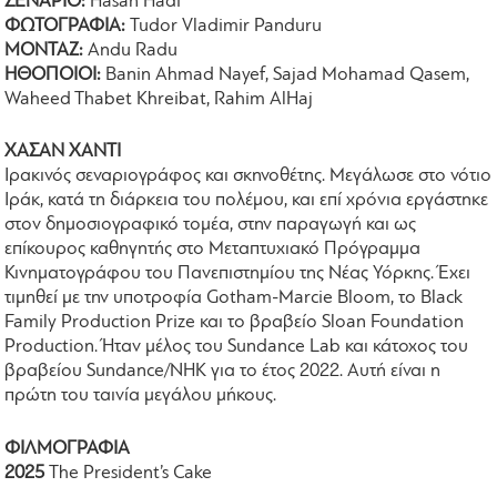
ΣΕΝΑΡΙΟ:
Hasan Hadi
ΦΩΤΟΓΡΑΦΙΑ:
Tudor Vladimir Panduru
ΜΟΝΤΑΖ:
Andu Radu
ΗΘΟΠΟΙΟΙ:
Banin Ahmad Nayef, Sajad Mohamad Qasem,
Waheed Thabet Khreibat, Rahim AlHaj
ΧΑΣΑΝ ΧΑΝΤΙ
Ιρακινός σεναριογράφος και σκηνοθέτης. Μεγάλωσε στο νότιο
Ιράκ, κατά τη διάρκεια του πολέμου, και επί χρόνια εργάστηκε
στον δημοσιογραφικό τομέα, στην παραγωγή και ως
επίκουρος καθηγητής στο Μεταπτυχιακό Πρόγραμμα
Κινηματογράφου του Πανεπιστημίου της Νέας Υόρκης. Έχει
τιμηθεί με την υποτροφία Gotham-Marcie Bloom, το Black
Family Production Prize και το βραβείο Sloan Foundation
Production. Ήταν μέλος του Sundance Lab και κάτοχος του
βραβείου Sundance/NHK για το έτος 2022. Αυτή είναι η
πρώτη του ταινία μεγάλου μήκους.
ΦΙΛΜΟΓΡΑΦΙΑ
2025
The President’s Cake