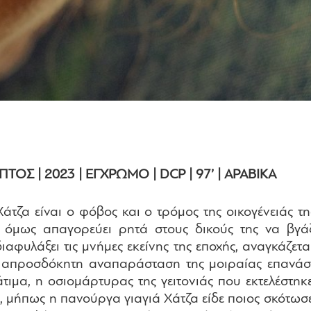
ΤΟΣ | 2023 | ΕΓΧΡΩΜΟ | DCP | 97’ | ΑΡΑΒΙΚΑ
άτζα είναι ο φόβος και ο τρόμος της οικογένειάς 
α, όμως απαγορεύει ρητά στους δικούς της να βγ
αφυλάξει τις μνήμες εκείνης της εποχής, αναγκάζετα
ια απροσδόκητη αναπαράσταση της μοιραίας επανάσ
τιμα, η οσιομάρτυρας της γειτονιάς που εκτελέστηκ
ο, μήπως η πανούργα γιαγιά Χάτζα είδε ποιος σκότωσ