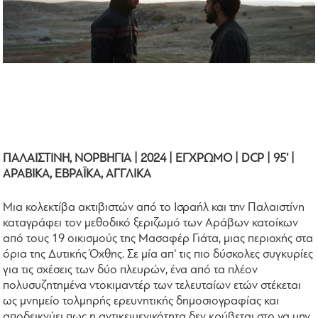
ΠΑΛΑΙΣΤΙΝΗ, ΝΟΡΒΗΓΙΑ | 2024 | ΕΓΧΡΩΜΟ | DCP | 95’ |
ΑΡΑΒΙΚΑ, ΕΒΡΑΪΚΑ, ΑΓΓΛΙΚΑ
Μια κολεκτίβα ακτιβιστών από το Ισραήλ και την Παλαιστίνη
καταγράφει τον μεθοδικό ξεριζωμό των Αράβων κατοίκων
από τους 19 οικισμούς της Μασαφέρ Γιάτα, μιας περιοχής στα
όρια της Δυτικής Όχθης. Σε μία απ' τις πιο δύσκολες συγκυρίες
για τις σχέσεις των δύο πλευρών, ένα από τα πλέον
πολυσυζητημένα ντοκιμαντέρ των τελευταίων ετών στέκεται
ως μνημείο τολμηρής ερευνητικής δημοσιογραφίας και
αποδεικνύει πως η αντικειμενικότητα δεν κρύβεται στο να μην