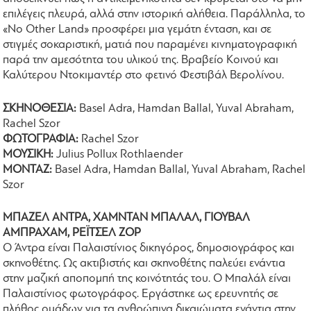
επιλέγεις πλευρά, αλλά στην ιστορική αλήθεια. Παράλληλα, το
«No Other Land» προσφέρει μια γεμάτη ένταση, και σε
στιγμές σοκαριστική, ματιά που παραμένει κινηματογραφική
παρά την αμεσότητα του υλικού της. Βραβείο Κοινού και
Καλύτερου Ντοκιμαντέρ στο φετινό Φεστιβάλ Βερολίνου.
ΣΚΗΝΟΘΕΣΙΑ:
Basel Adra, Hamdan Ballal, Yuval Abraham,
Rachel Szor
ΦΩΤΟΓΡΑΦΙΑ:
Rachel Szor
ΜΟΥΣΙΚΗ:
Julius Pollux Rothlaender
ΜΟΝΤΑΖ:
Basel Adra, Hamdan Ballal, Yuval Abraham, Rachel
Szor
ΜΠΑΖΕΛ ΑΝΤΡΑ, ΧΑΜΝΤΑΝ ΜΠΑΛΑΛ, ΓΙΟΥΒΑΛ
ΑΜΠΡΑΧΑΜ, ΡΕΪΤΣΕΛ ΖΟΡ
O Άντρα είναι Παλαιστίνιος δικηγόρος, δημοσιογράφος και
σκηνοθέτης. Ως ακτιβιστής και σκηνοθέτης παλεύει ενάντια
στην μαζική αποπομπή της κοινότητάς του. Ο Μπαλάλ είναι
Παλαιστίνιος φωτογράφος. Εργάστηκε ως ερευνητής σε
πλήθος ομάδων για τα ανθρώπινα δικαιώματα ενάντια στην