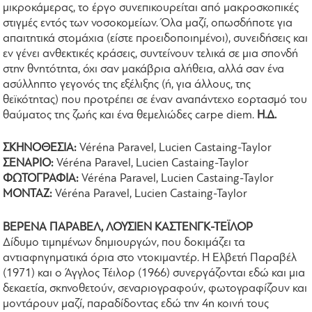
μικροκάμερας, το έργο συνεπικουρείται από μακροσκοπικές
στιγμές εντός των νοσοκομείων. Όλα μαζί, οπωσδήποτε για
απαιτητικά στομάχια (είστε προειδοποιημένοι), συνειδήσεις και
εν γένει ανθεκτικές κράσεις, συντείνουν τελικά σε μια σπονδή
στην θνητότητα, όχι σαν μακάβρια αλήθεια, αλλά σαν ένα
ασύλληπτο γεγονός της εξέλιξης (ή, για άλλους, της
θεϊκότητας) που προτρέπει σε έναν αναπάντεχο εορτασμό του
θαύματος της ζωής και ένα θεμελιώδες carpe diem.
Η.Δ.
ΣΚΗΝΟΘΕΣΙΑ:
Véréna Paravel, Lucien Castaing-Taylor
ΣΕΝΑΡΙΟ:
Véréna Paravel, Lucien Castaing-Taylor
ΦΩΤΟΓΡΑΦΙΑ:
Véréna Paravel, Lucien Castaing-Taylor
ΜΟΝΤΑΖ:
Véréna Paravel, Lucien Castaing-Taylor
ΒΕΡΕΝΑ ΠΑΡΑΒΕΛ, ΛΟΥΣΙΕΝ ΚΑΣΤΕΝΓΚ-ΤΕΪΛΟΡ
Δίδυμο τιμημένων δημιουργών, που δοκιμάζει τα
αντιαφηγηματικά όρια στο ντοκιμαντέρ. Η Ελβετή Παραβέλ
(1971) και ο Άγγλος Τέιλορ (1966) συνεργάζονται εδώ και μια
δεκαετία, σκηνοθετούν, σεναριογραφούν, φωτογραφίζουν και
μοντάρουν μαζί, παραδίδοντας εδώ την 4η κοινή τους