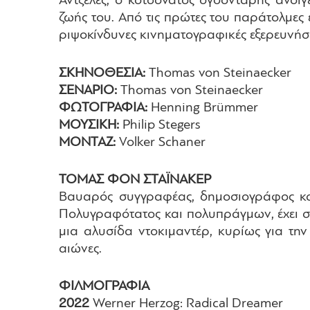
Άντζελες, ο κοτσονάτος ογδοντάρης ανοίγ
ζωής του. Από τις πρώτες του παράτολμες 
ριψοκίνδυνες κινηματογραφικές εξερευνήσ
ΣΚΗΝΟΘΕΣΙΑ:
Thomas von Steinaecker
ΣΕΝΑΡΙΟ:
Thomas von Steinaecker
ΦΩΤΟΓΡΑΦΙΑ:
Henning Brümmer
ΜΟΥΣΙΚΗ:
Philip Stegers
ΜΟΝΤΑΖ:
Volker Schaner
ΤΟΜΑΣ ΦΟΝ ΣΤΑΪΝΑΚΕΡ
Βαυαρός συγγραφέας, δημοσιογράφος και 
Πολυγραφότατος και πολυπράγμων, έχει σ
μια αλυσίδα ντοκιμαντέρ, κυρίως για τη
αιώνες.
ΦΙΛΜΟΓΡΑΦΙΑ
2022
Werner Herzog: Radical Dreamer