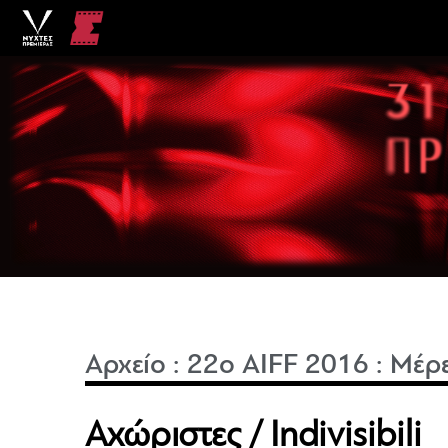
Αρχείο
:
22o AIFF 2016
:
Μέρε
Αχώριστες / Indivisibili