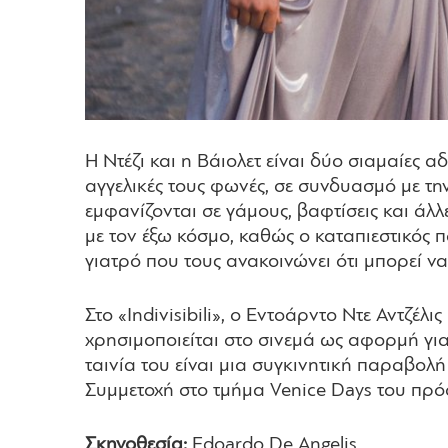
Η Ντέζι και η Βάιολετ είναι δύο σιαμαίες 
αγγελικές τους φωνές, σε συνδυασμό με την
εμφανίζονται σε γάμους, βαφτίσεις και άλλ
με τον έξω κόσμο, καθώς ο καταπιεστικός πα
γιατρό που τους ανακοινώνει ότι μπορεί να
Στο «Indivisibili», o Εντοάρντο Ντε Αντζ
χρησιμοποιείται στο σινεμά ως αφορμή γι
ταινία του είναι μια συγκινητική παραβολή
Συμμετοχή στο τμήμα Venice Days του πρό
Σκηνοθεσία:
Edoardo De Angelis