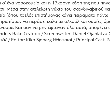
σ' ένα νοσοκομείο και η 17χρονη κόρη της που πηγαίν
ίτσι. Μέσα στην ατελείωτη νύχτα του σκανδιναβικού 
ίο (όπου τρελός επιστήμονας κάνει πειράματα πάνω σ
 πρωτίστως να περάσει καλά με αλκοόλ και ουσίες, ό
ένουμε. Και σαν να μην έφταναν όλα αυτά, απομένει
: Anders Bake Σενάριο / Screenwriter: Daniel Ojanlat
ζ / Editor: Kiko Sjoberg Ηθοποιοί / Principal Cast: 