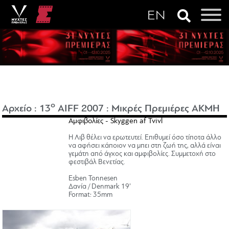
o
Αρχείο
:
13
AIFF 2007
:
Μικρές Πρεμιέρες ΑΚΜΗ
Αμφιβολίες - Skyggen af Tvivl
Η Λιβ θέλει να ερωτευτεί. Επιθυμεί όσο τίποτα άλλο
να αφήσει κάποιον να μπει στη ζωή της, αλλά είναι
γεμάτη από άγχος και αμφιβολίες. Συμμετοχή στο
φεστιβάλ Βενετίας.
Esben Tonnesen
Δανία / Denmark 19’
Format: 35mm