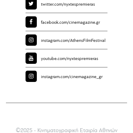
twitter.com/
nyxtespremieras
facebook.com/
cinemagazine.gr
instagram.com/
AthensFilmFestival
youtube.com/
nyxtespremieras
instagram.com/
cinemagazine_gr
©2025 - Κινηματογραφική Εταιρία Αθηνών