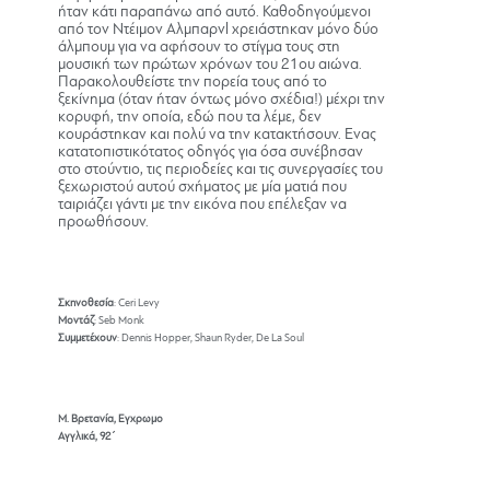
ήταν κάτι παραπάνω από αυτό. Καθοδηγούμενοι
από τον Ντέιμον Aλμπαρνl χρειάστηκαν μόνο δύο
άλμπουμ για να αφήσουν το στίγμα τους στη
μουσική των πρώτων χρόνων του 21ου αιώνα.
Παρακολουθείστε την πορεία τους από το
ξεκίνημα (όταν ήταν όντως μόνο σχέδια!) μέχρι την
κορυφή, την οποία, εδώ που τα λέμε, δεν
κουράστηκαν και πολύ να την κατακτήσουν. Ενας
κατατοπιστικότατος οδηγός για όσα συνέβησαν
στο στούντιο, τις περιοδείες και τις συνεργασίες του
ξεχωριστού αυτού σχήματος με μία ματιά που
ταιριάζει γάντι με την εικόνα που επέλεξαν να
προωθήσουν.
Σκηνοθεσία
: Ceri Levy
Μοντάζ
: Seb Monk
Συμμετέχουν
: Dennis Hopper, Shaun Ryder, De La Soul
Μ. Βρετανία, Εγχρωμο
Αγγλικά, 92΄