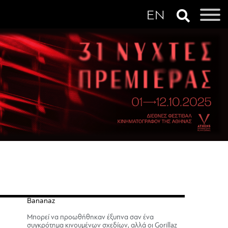
Bananaz
Μπορεί να προωθήθηκαν έξυπνα σαν ένα
συγκρότημα κινουμένων σχεδίων, αλλά οι Gorillaz